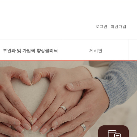
로그인
회원가입
부인과 및 가임력 향상클리닉
게시판
복강경클리닉
공지사항
자궁내시경클리닉
온라인예약
난소 낭종 (자궁내막종)
온라인상담
경화술 클리닉
감사의 글
가임력 보존
보도자료 및 난임연구 실적
난임지원 사업안내
임신을 축하드립니다
수술사례