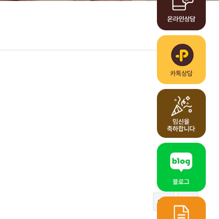
고난도난임클리닉
FAQ
알콜경화술시술사례
목록
답변