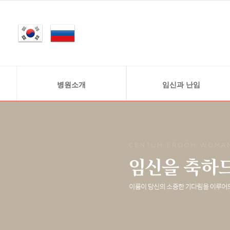
병원소개
임신과 난임
인사말
정상적 임신 과정
의료진소개
난임 정보
연구원소개
난임의 원인
진료안내
병원둘러보기
찾아오시는 길
비급여안내