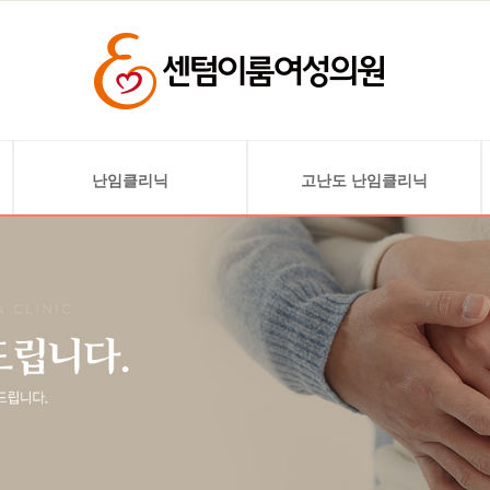
난임클리닉
고난도 난임클리닉
난임검사
난소기능 저하 및 고령 난임
배란 유도
자궁 기형 및 착상 문제
인공 수정
자궁선근증
시험관 아기
자궁내막 혈소판 풍부
혈장 주입술(PRP)
착상 전 배아 유전검사(PGT)