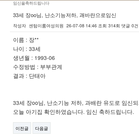
임신을축하드립니다
33세 장oo님, 난소기능저하, 괘바란으로임신
작성자
센텀이룸여성의원
26-07-08 14:46
조회
314회
댓글
0건
본문
이름 : 장**
나이 : 33세
생년월 : 1993-06
수정방법 : 부부관계
결과 : 단태아
33세 장oo님, 난소기능 저하, 과배란 유도로 임신
오늘 아기집 확인하였습니다. 임신 축하드립니다.
이전글
다음글