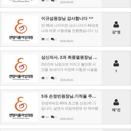
15
1
겠다 싶어서 ..
2026-08-06
이규섭원장님 감사합니다 ^^
​만 36세 나이지만 난소나이가 46세로
나와 바로 시험관을 진행했습니다. 난
강*영
소기능이 많이 저하되었는지 처음에
19
1
난포가 ..
2026-08-05
삼신의사, 2과 최종열원장님 감사합니다
2년간의 난임으로 지치고 불안한 시
간을 보내다가 이번에 시험관 시술을
1
1차만에 성공하게 되어 감사한 마음
17
1
에 후기를 남깁니다.처 ..
2026-08-05
3과 손정빈원장님.기적을 주셨어요
안녕하세요 40대 초고령 산모(꺅♡)
입니다. 살면서 피임약한번 안 먹어봤
채*진
고 난소나이가 20대로 나오고 다낭성
14
1
도 아닌데, ..
2026-08-05