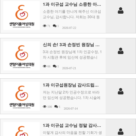
1과 이규섭 교수님 소중한 아기를 만나게 해주셔서 감사합니다.
소중한 아기를 만나게 해주신 이규섭
교수님, 감사합니다. 저희는 30대 동
갑내기 부부입니다. 주변에서는 한 번
71
1
에 임 ..
2026-07-22
신의 손! 3과 손정빈 원장님 감사드립니다
3과 손정빈 원장님께 1차 인공수정, 1
차 시험관 후에 임신에 성공했습니
다!!제가 나이가 젊은편이라 시험관
66
1
시술은 좀 미루고 ..
2026-07-21
1과 이규섭원장님 감사드립니다
저는 지난달 2차 인공수정으로 바라
던 임신에 성공했습니다. 1차 시술에
실패했을 때는 많이 속상했습니다.
100
1
‘기대하지 말자 ..
2026-07-14
1과 이규섭 교수님 정말 감사합니다!
이렇게 감사의 마음을 전할 기회가 생