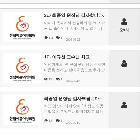
2과 최종열 원장님 감사합니다.
아이가 뱃속에서 건강하게 잘 크고 다
음 달 출산인데 이제서야 글 쓰게 되
오x라
네요.2과 최종열 원장님 덕분에 첫 시
111
1
험관 이식에 성공 ..
2026-06-22
1과 이규섭 교수님 최고
안녕하세요 ~이규섭 원장님께 감사한
마음을 전하고 싶어 처음으로 후기 남
겨봅니다. 저는 다른 병원을 알아보거
198
1
나 다녀본 ..
2026-06-17
최종열 원장님 감사드립니다~
자연 임신이 되지 않아 2회정도 인공
수정을 시도했으나 마찬가지로 임신
이 되지않아 지인 소개로 최종열 원장
132
1
님을 알게되어 ..
2026-06-16