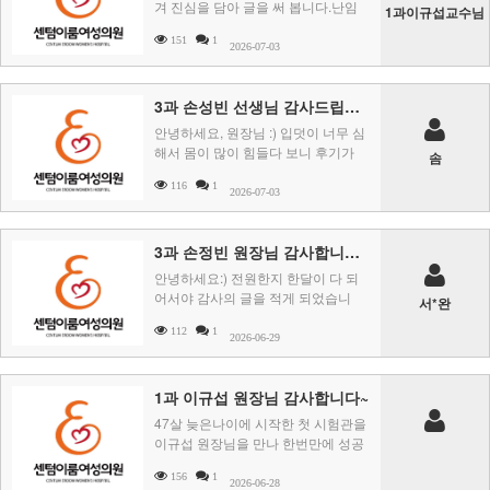
겨 진심을 담아 글을 써 봅니다.난임
1과이규섭교수님
치료를 시작하면서 기대보다 걱정과
151
1
두려움이 더 컸습니 ..
2026-07-03
3과 손성빈 선생님 감사드립니다
안녕하세요, 원장님 :) 입덧이 너무 심
해서 몸이 많이 힘들다 보니 후기가
솜
조금 늦어져 이제야 감사한 마음을 전
116
1
하게 되 ..
2026-07-03
3과 손정빈 원장님 감사합니다:)
안녕하세요:) 전원한지 한달이 다 되
어서야 감사의 글을 적게 되었습니
서*완
다. ​반복된 유산, 나이 등 이런저런 고
112
1
민끝에 ..
2026-06-29
1과 이규섭 원장님 감사합니다~
47살 늦은나이에 시작한 첫 시험관을
이규섭 원장님을 만나 한번만에 성공
하여 이제 7주 4일차 접어 듭니다. 1
156
1
과 이규 ..
2026-06-28