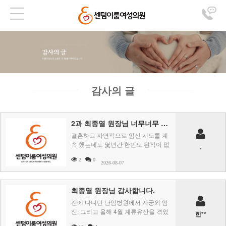
감사의 글
2과 최종열 원장님 너무너무 감사드립니다
결혼하고 자연적으로 임신 시도를 계
속 했는데도 몇년간 한번도 된적이 없
.
었습니다.부산 내에 가장 유명한 곳에
2
0
서 가장 유명한 선생 ..
2026-08-07
최종열 원장님 감사합니다.
전에 다니던 난임병원에서 자궁외 임
신, 그리고 올해 4월 계류유산을 겪었
한**
습니다. 유산을 두번 하고 난 후 안되