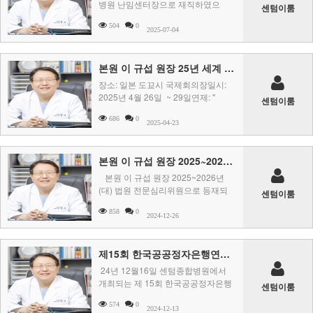
병원 난임센터장으로 재직하였으
센텀이룸
며, 주 연구분야는&n ..
504
0
2025-07-04
본원 이 규섭 원장 25년 세계 생식의학회(IFFS) 논문 발표자로 참석
장소: 일본 도꾜시 국제회의장일시:
2025년 4월 26일 ~ 29일연제: "
센텀이룸
ENDOMETRIAL PREPARAT ..
686
0
2025-04-23
본원 이 규섭 원장 2025~2026년 (대) 법원 전문심리위원으로 등재
본원 이 규섭 원장 2025~2026년
(대) 법원 전문심리위원으로 등재되
센텀이룸
었습니다.아래에는 법 ..
858
0
2024-12-26
제15회 한국공공정자은행연구원 학술대회에 사회적 난자동결의유용성에 대해 본원 이규섭원장 발표
24년 12월16일 센텀종합병원에서
개최되는 제 15회 한국공공정자은행
센텀이룸
연구원 학술대회에 본원 이규섭원장
574
0
이 ..
2024-12-13