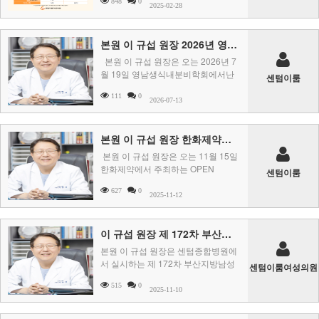
848
0
2025-02-28
본원 이 규섭 원장 2026년 영남생식내분비학회 학술심포지엄 좌장으로 참석
본원 이 규섭 원장은 오는 2026년 7
월 19일 영남생식내분비학회에서난
센텀이룸
임 진료와 가임력보존: 최진지견과 ..
111
0
2026-07-13
본원 이 규섭 원장 한화제약에서 주최하는 OPEN Symposium Busan에 좌장으로 참석
본원 이 규섭 원장은 오는 11월 15일
한화제약에서 주최하는 OPEN
센텀이룸
Symposium Busan유산 예방과 난임
627
0
..
2025-11-12
이 규섭 원장 제 172차 부산지방남성과학회 학술대회 좌장으로 참석
본원 이 규섭 원장은 센텀종합병원에
서 실시하는 제 172차 부산지방남성
센텀이룸여성의원
과학회 학술대회에 좌장으로 참석하
515
0
십니다.&nbs ..
2025-11-10