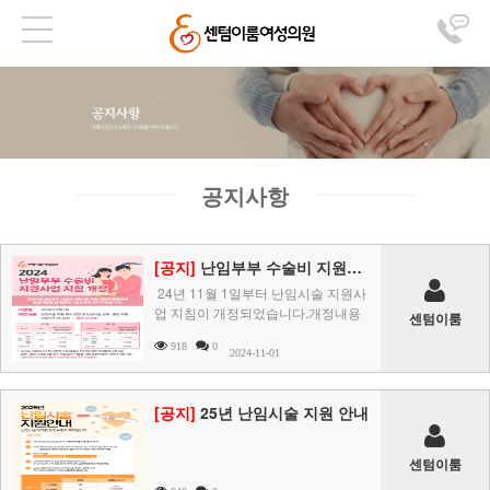
공지사항
[공지]
난임부부 수술비 지원사업 지침 개정 안내
24년 11월 1일부터 난임시술 지원사
업 지침이 개정되었습니다.개정내용
센텀이룸
난임시술 지원 횟수 변경 및 난임시술
918
0
실패·중 ..
2024-11-01
[공지]
25년 난임시술 지원 안내
센텀이룸