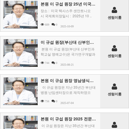
본원 이 규섭 원장 25년 미국생식의학회(ASRM) 논문 발표자로 참석
장소 : 미국 텍사스주 샌안토니오
시 국제회의장일시 : 2025년 10 ..
센텀이룸
609
0
2025-10-09
이 규섭 원장(부산대 산부인과 명예교수) 범부처 평가위원으로 위촉
본원 이 규섭 원장(부산대 산부인과
학교실 명예교수)은 국가연구개발과
센텀이룸
제 평가위원의 자격을 부여한다고 ..
744
0
2025-08-21
본원 이 규섭 원장 영남생식내분비학회 좌장으로 참석
이 규섭 원장은 지난 35년간 부산대
병원 난임센터장으로 재직하였으
센텀이룸
며, 주 연구분야는&n ..
756
0
2025-07-04
본원 이 규섭 원장 2025 전문자 초청강연 패널로 참석
이 규섭 원장은 지난 35년간 부산대