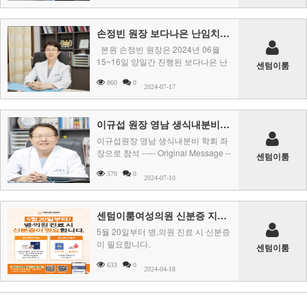
손정빈 원장 보다나은 난임치료를 위한 Gen D ART Symposium(폴리트로핀 델타 주의적합성, 안정성 및 효용성에 대한토론)에 패널로 참석
본원 손정빈 원장은 2024년 06월
15~16일 양일간 진행된 보다나은 난
센텀이룸
임치료를 위한&nbs ..
860
0
2024-07-17
이규섭 원장 영남 생식내분비 학회 좌장으로 참석
이규섭원장 영남 생식내분비 학회 좌
장으로 참석 ----- Original Message --
센텀이룸
---From : Jisu ..
570
0
2024-07-10
센텀이룸여성의원 신분증 지참 안내
5월 20일부터 병,의원 진료 시 신분증
이 필요합니다.
센텀이룸
633
0
2024-04-18