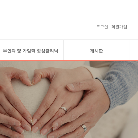
로그인
회원가입
부인과 및 가임력 향상클리닉
게시판
복강경클리닉
공지사항
자궁내시경클리닉
온라인예약
난소 낭종 (자궁내막종)
온라인상담
경화술 클리닉
감사의 글
가임력 보존
보도자료 및 난임연구 실적
난임지원 사업안내
임신을 축하드립니다
수술사례