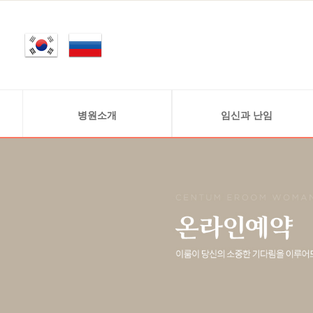
병원소개
임신과 난임
인사말
정상적 임신 과정
의료진소개
난임 정보
연구원소개
난임의 원인
진료안내
병원둘러보기
찾아오시는 길
비급여안내