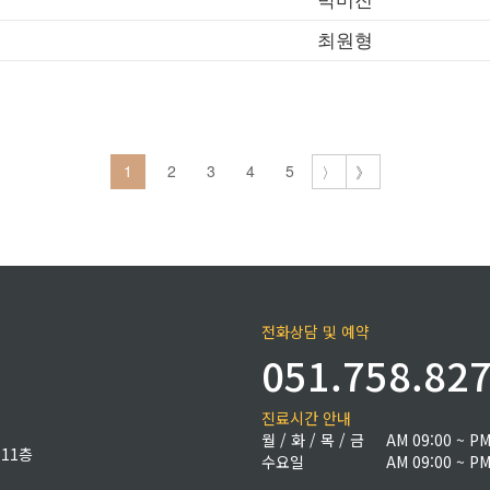
최원형
1
2
3
4
5
〉
》
전화상담 및 예약
051.758.82
진료시간 안내
월 / 화 / 목 / 금
AM 09:00 ~ PM
11층
수요일
AM 09:00 ~ PM