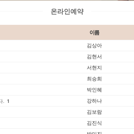
온라인예약
이름
김상아
김현서
서현지
최승희
박인혜
강하나
다.
1
김보람
김진식
박미진