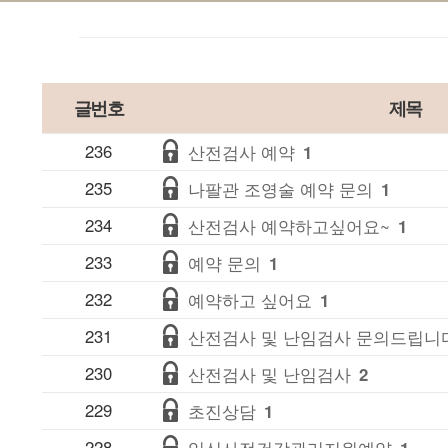
글번호
제목
236
산전검사 예약
1
235
나팔관 조영술 예약 문의
1
234
산전검사 예약하고싶어요~
1
233
예약 문의
1
232
예약하고 싶어요
1
231
산전검사 및 난임검사 문의드립니
230
산전검사 및 난임검사
2
229
초진상담
1
228
임신사전건강관리지원예약
1