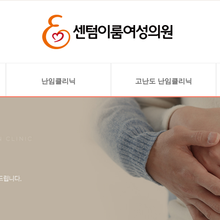
난임클리닉
고난도 난임클리닉
난임검사
난소기능 저하 및 고령 난임
배란 유도
자궁 기형 및 착상 문제
인공 수정
자궁선근증
시험관 아기
자궁내막 혈소판 풍부
혈장 주입술(PRP)
착상 전 배아 유전검사(PGT)