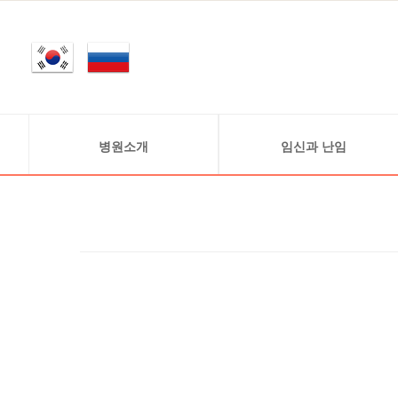
병원소개
임신과 난임
인사말
정상적 임신 과정
의료진소개
난임 정보
연구원소개
난임의 원인
진료안내
병원둘러보기
찾아오시는 길
비급여안내