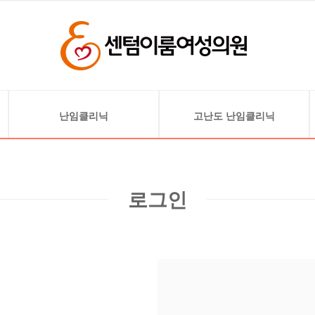
난임클리닉
고난도 난임클리닉
난임검사
난소기능 저하 및 고령 난임
배란 유도
자궁 기형 및 착상 문제
로그인
인공 수정
자궁선근증
시험관 아기
자궁내막 혈소판 풍부
혈장 주입술(PRP)
착상 전 배아 유전검사(PGT)