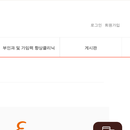
로그인
회원가입
부인과 및 가임력 향상클리닉
게시판
복강경클리닉
공지사항
자궁내시경클리닉
온라인예약
난소 낭종 (자궁내막종)
온라인상담
경화술 클리닉
감사의 글
가임력 보존
보도자료 및 난임연구 실적
난임지원 사업안내
임신을 축하드립니다
수술사례