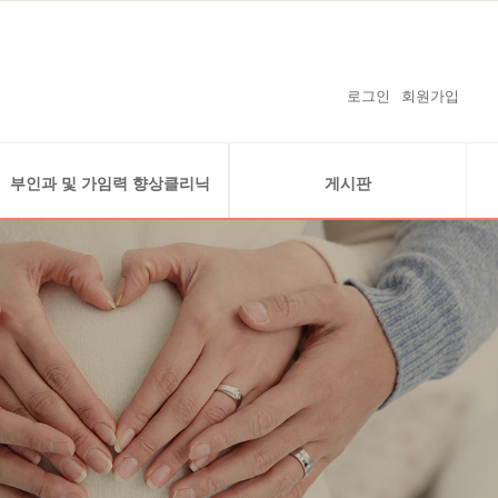
로그인
회원가입
부인과 및 가임력 향상클리닉
게시판
복강경클리닉
공지사항
자궁내시경클리닉
온라인예약
난소 낭종 (자궁내막종)
온라인상담
경화술 클리닉
감사의 글
가임력 보존
보도자료 및 난임연구 실적
난임지원 사업안내
임신을 축하드립니다
수술사례