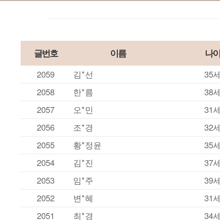
글번호
이름
나
2059
김*선
35
2058
한*름
38
2057
오*민
31
2056
조*경
32
2055
황*정윤
35
2054
김*진
37
2053
임*주
39
2052
변*혜
31
2051
최*경
34