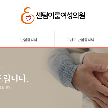
난임클리닉
고난도 난임클리닉
난임검사
난소기능 저하 및 고령 난임
배란 유도
자궁 기형 및 착상 문제
인공 수정
자궁선근증
시험관 아기
자궁내막 혈소판 풍부
혈장 주입술(PRP)
착상 전 배아 유전검사(PGT)