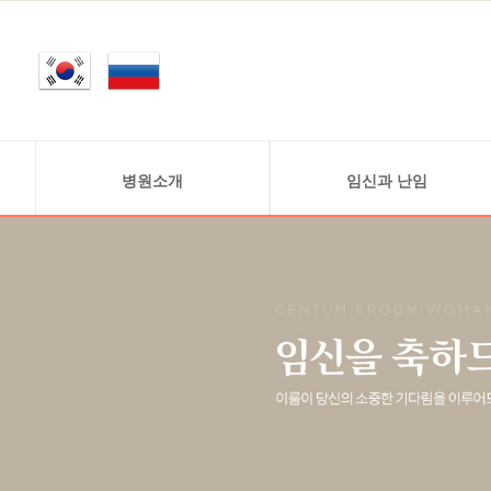
병원소개
임신과 난임
인사말
정상적 임신 과정
의료진소개
난임 정보
연구원소개
난임의 원인
진료안내
병원둘러보기
찾아오시는 길
비급여안내