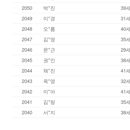
2050
박*진
39
2049
이*경
31
2048
오*름
40
2047
김*영
35
2046
문*근
29
2045
권*인
38
2044
채*진
41
2043
옥*영
32
2042
이*아
41
2041
김*랑
35
2040
서*지
38