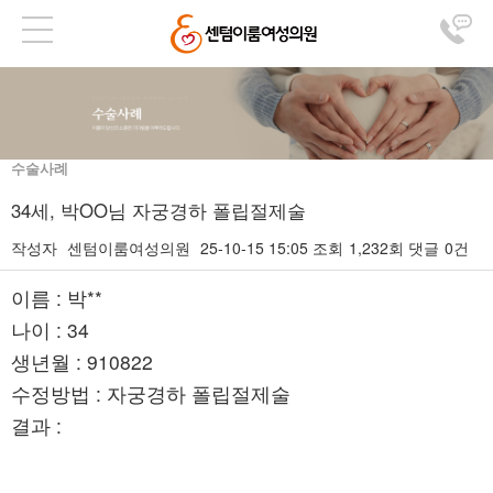
수술사례
34세, 박OO님 자궁경하 폴립절제술
작성자
센텀이룸여성의원
25-10-15 15:05
조회
1,232회
댓글
0건
본문
이름 : 박**
나이 : 34
생년월 : 910822
수정방법 : 자궁경하 폴립절제술
결과 :