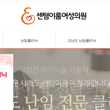
난임클리닉
고난도 난임클리닉
난임검사
난소기능 저하 및 고령 난임
배란 유도
자궁 기형 및 착상 문제
인공 수정
자궁선근증
시험관 아기
자궁내막 혈소판 풍부
혈장 주입술(PRP)
착상 전 배아 유전검사(PGT)