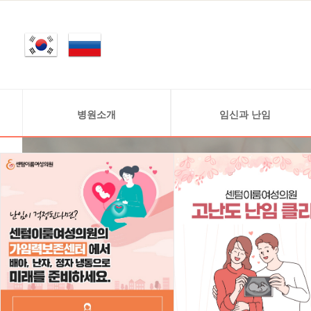
병원소개
임신과 난임
인사말
정상적 임신 과정
의료진소개
난임 정보
연구원소개
난임의 원인
진료안내
병원둘러보기
찾아오시는 길
비급여안내