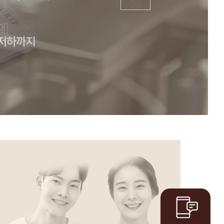
고난도난임클리닉
FAQ
알콜경화술시술사례