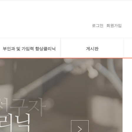
로그인
회원가입
부인과 및 가임력 향상클리닉
게시판
복강경클리닉
공지사항
자궁내시경클리닉
온라인예약
난소 낭종 (자궁내막종)
온라인상담
경화술 클리닉
감사의 글
가임력 보존
보도자료 및 난임연구 실적
난임지원 사업안내
임신을 축하드립니다
수술사례