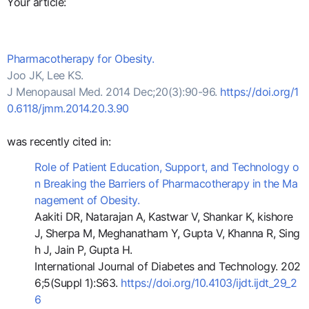
Your article:
Pharmacotherapy for Obesity.
Joo JK, Lee KS.
J Menopausal Med. 2014 Dec;20(3):90-96.
https://doi.org/1
0.6118/jmm.2014.20.3.90
was recently cited in:
Role of Patient Education, Support, and Technology o
n Breaking the Barriers of Pharmacotherapy in the Ma
nagement of Obesity.
Aakiti DR, Natarajan A, Kastwar V, Shankar K, kishore
J, Sherpa M, Meghanatham Y, Gupta V, Khanna R, Sing
h J, Jain P, Gupta H.
International Journal of Diabetes and Technology. 202
6;5(Suppl 1):S63.
https://doi.org/10.4103/ijdt.ijdt_29_2
6