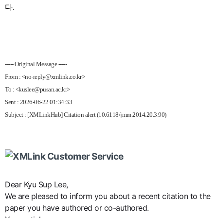
다
.
----- Original Message -----
From : <no-reply@xmlink.co.kr>
To : <kuslee@pusan.ac.kr>
Sent : 2026-06-22 01:34:33
Subject : [XMLinkHub] Citation alert (10.6118/jmm.2014.20.3.90)
Dear Kyu Sup Lee,
We are pleased to inform you about a recent citation to the
paper you have authored or co-authored.