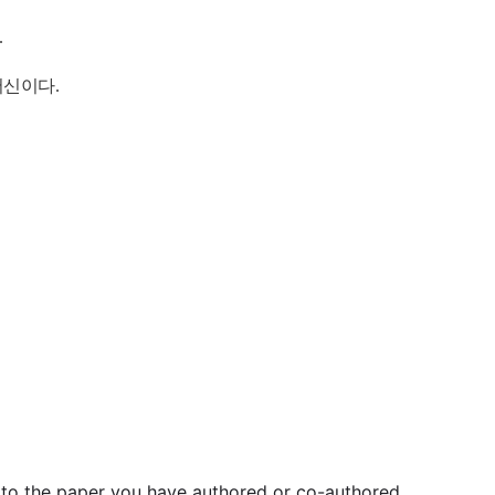
.
서신이다.
 to the paper you have authored or co-authored.