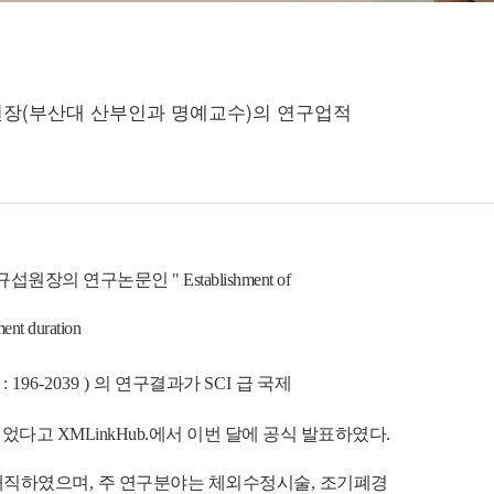
 원장(부산대 산부인과 명예교수)의 연구업적
 규섭원장의 연구논문인
" Establishment of
ment duration
) : 196-2039 )
의
연구결과가
SCI
급
국제
되었다고
XMLinkHub.
에서 이번 달에 공식
발표하였다.
재직하였으며
,
주 연구분야는
체외수정시술
,
조기폐경