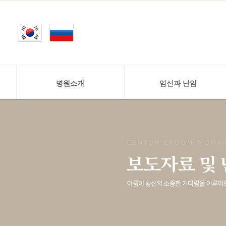
병원소개
임신과 난임
인사말
정상적 임신 과정
의료진소개
난임 정보
연구원소개
난임의 원인
진료안내
병원둘러보기
찾아오시는 길
비급여안내