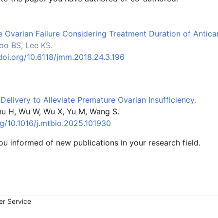
 Ovarian Failure Considering Treatment Duration of Antic
oo BS, Lee KS.
/doi.org/10.6118/jmm.2018.24.3.196
elivery to Alleviate Premature Ovarian Insufficiency.
hu H, Wu W, Wu X, Yu M, Wang S.
rg/10.1016/j.mtbio.2025.101930
you informed of new publications in your research field.
er Service