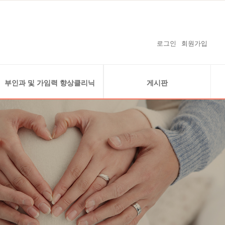
로그인
회원가입
부인과 및 가임력 향상클리닉
게시판
복강경클리닉
공지사항
자궁내시경클리닉
온라인예약
난소 낭종 (자궁내막종)
온라인상담
경화술 클리닉
감사의 글
가임력 보존
보도자료 및 난임연구 실적
난임지원 사업안내
임신을 축하드립니다
수술사례