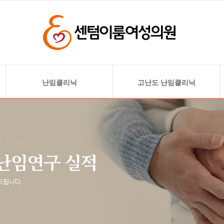
난임클리닉
고난도 난임클리닉
난임검사
난소기능 저하 및 고령 난임
배란 유도
자궁 기형 및 착상 문제
인공 수정
자궁선근증
시험관 아기
자궁내막 혈소판 풍부
혈장 주입술(PRP)
착상 전 배아 유전검사(PGT)