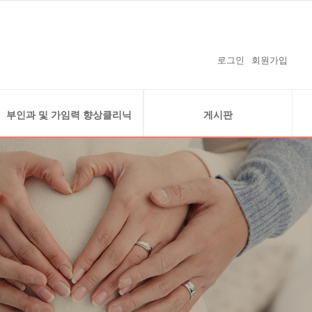
로그인
회원가입
부인과 및 가임력 향상클리닉
게시판
복강경클리닉
공지사항
자궁내시경클리닉
온라인예약
난소 낭종 (자궁내막종)
온라인상담
경화술 클리닉
감사의 글
가임력 보존
보도자료 및 난임연구 실적
난임지원 사업안내
임신을 축하드립니다
수술사례