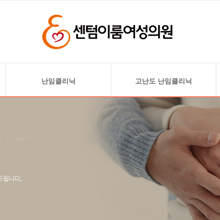
난임클리닉
고난도 난임클리닉
난임검사
난소기능 저하 및 고령 난임
배란 유도
자궁 기형 및 착상 문제
인공 수정
자궁선근증
시험관 아기
자궁내막 혈소판 풍부
혈장 주입술(PRP)
착상 전 배아 유전검사(PGT)