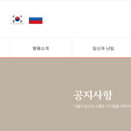
병원소개
임신과 난임
인사말
정상적 임신 과정
의료진소개
난임 정보
연구원소개
난임의 원인
진료안내
병원둘러보기
찾아오시는 길
비급여안내