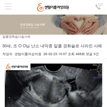
알콜경화술시술사례
30세, 조 O O님 난소 내막종 알콜 경화술로 사라진 사례
작성자
센텀이룸여성의원
26-02-23 10:07
조회
468회
댓글
0건
본문